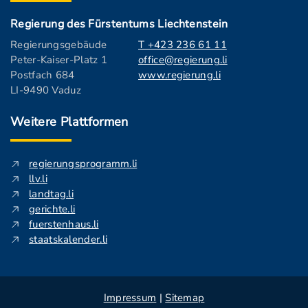
Regierung des Fürstentums Liechtenstein
Regierungsgebäude
T +423 236 61 11
Peter-Kaiser-Platz 1
office@regierung.li
Postfach 684
www.regierung.li
LI-9490 Vaduz
Weitere Plattformen
regierungsprogramm.li
llv.li
landtag.li
gerichte.li
fuerstenhaus.li
staatskalender.li
Impressum
|
Sitemap