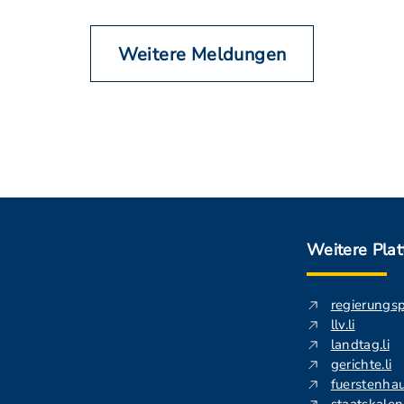
Weitere Meldungen
Weitere Pla
regierungs
llv.li
landtag.li
gerichte.li
fuerstenhau