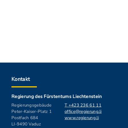
Kontakt
Regierung des Fürstentums Liechtenstein
Regierungsgebäude
T +423 236 61 11
Peter-Kaiser-Platz 1
office@regierung.li
Postfach 684
www.regierung.li
LI-9490 Vaduz