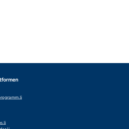
ttformen
programm.li
s.li