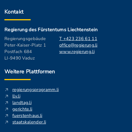
Kontakt
Regierung des Fürstentums Liechtenstein
Regierungsgebäude
T +423 236 61 11
Peter-Kaiser-Platz 1
office@regierung.li
Postfach 684
www.regierung.li
LI-9490 Vaduz
Weitere Plattformen
regierungsprogramm.li
llv.li
landtag.li
gerichte.li
fuerstenhaus.li
staatskalender.li