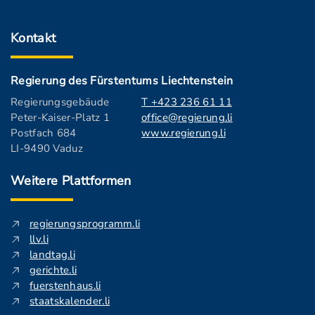
Kontakt
Regierung des Fürstentums Liechtenstein
Regierungsgebäude
T +423 236 61 11
Peter-Kaiser-Platz 1
office@regierung.li
Postfach 684
www.regierung.li
LI-9490 Vaduz
Weitere Plattformen
regierungsprogramm.li
llv.li
landtag.li
gerichte.li
fuerstenhaus.li
staatskalender.li