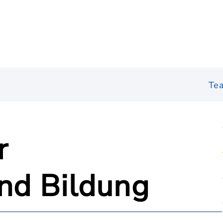
Te
r
und Bildung