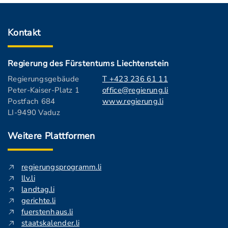
Kontakt
Regierung des Fürstentums Liechtenstein
Regierungsgebäude
T +423 236 61 11
Peter-Kaiser-Platz 1
office@regierung.li
Postfach 684
www.regierung.li
LI-9490 Vaduz
Weitere Plattformen
regierungsprogramm.li
llv.li
landtag.li
gerichte.li
fuerstenhaus.li
staatskalender.li