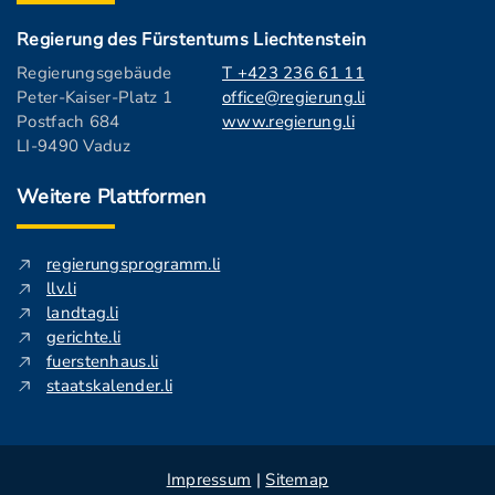
Regierung des Fürstentums Liechtenstein
Regierungsgebäude
T +423 236 61 11
Peter-Kaiser-Platz 1
office@regierung.li
Postfach 684
www.regierung.li
LI-9490 Vaduz
Weitere Plattformen
regierungsprogramm.li
llv.li
landtag.li
gerichte.li
fuerstenhaus.li
staatskalender.li
Impressum
|
Sitemap