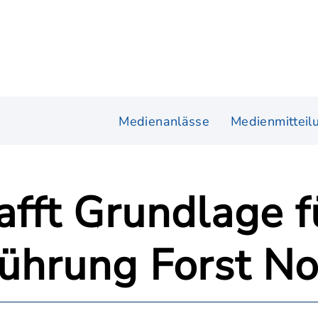
Medienanlässe
Medienmitteil
fft Grundlage f
führung Forst N