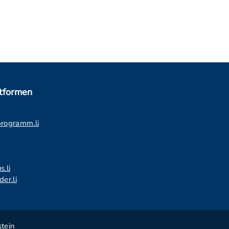
ttformen
programm.li
s.li
er.li
tein