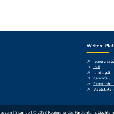
Weitere Pla
regierungs
llv.li
landtag.li
gerichte.li
fuerstenhau
staatskalend
ressum
|
Sitemap
| © 2023 Regierung des Fürstentums Liechtens