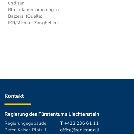
und zur
Rheindammsanierung in
Balzers. (Quelle:
IKR/Michael Zanghellini)
Kontakt
Regierung des Fürstentums Liechtenstein
Regierungsgebäude
T +423 236 61 11
Peter-Kaiser-Platz 1
office@regierung.li