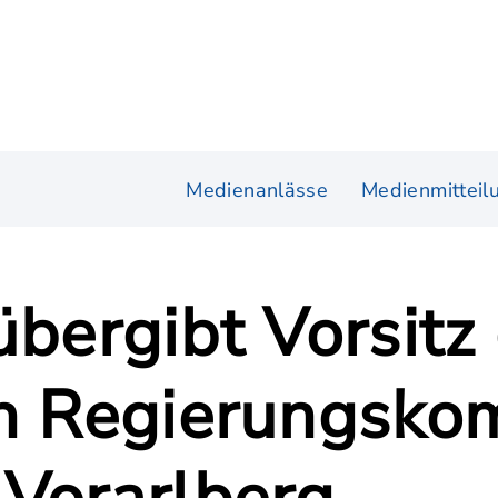
Medienanlässe
Medienmitteil
übergibt Vorsitz
en Regierungsko