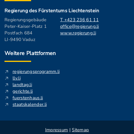
Regierung des Fürstentums Liechtenstein
Regierungsgebäude
T +423 236 61 11
Peter-Kaiser-Platz 1
office@regierung.li
Postfach 684
www.regierung.li
LI-9490 Vaduz
Weitere Plattformen
regierungsprogramm.li
llv.li
landtag.li
gerichte.li
fuerstenhaus.li
staatskalender.li
Impressum
|
Sitemap