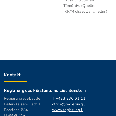
Plüss und Jürgen
Tömördy. (Quelle:
IKR/Michael Zanghellini)
Kontakt
Regierung des Fürstentums Liechtenstein
Regierungsgebäude
T +423 236 61 11
Peter-Kaiser-Platz 1
office@regierung.li
Postfach 684
www.regierung.li
LI-9490 Vaduz