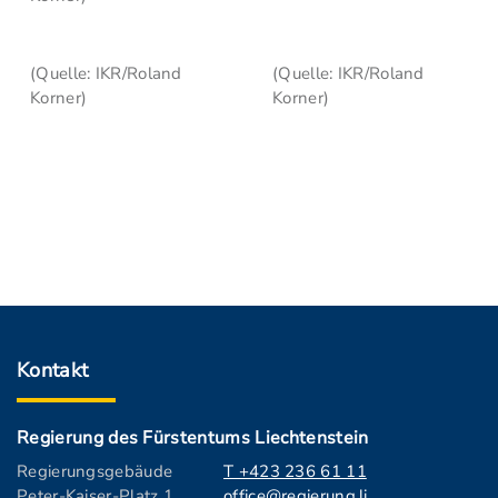
(Quelle: IKR/Roland
(Quelle: IKR/Roland
Korner)
Korner)
Kontakt
Regierung des Fürstentums Liechtenstein
Regierungsgebäude
T +423 236 61 11
Peter-Kaiser-Platz 1
office@regierung.li