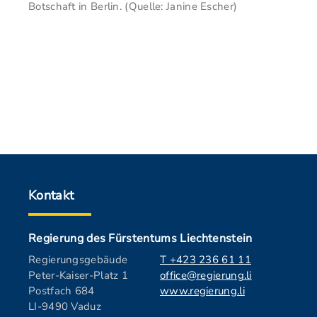
Botschaft in Berlin. (Quelle: Janine Escher)
Kontakt
Regierung des Fürstentums Liechtenstein
Regierungsgebäude
T +423 236 61 11
Peter-Kaiser-Platz 1
office@regierung.li
Postfach 684
www.regierung.li
LI-9490 Vaduz