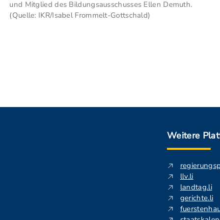
und Mitglied des Bildungsausschusses Ellen Demuth.
(Quelle: IKR/Isabel Frommelt-Gottschald)
Weitere Pla
regierungs
llv.li
landtag.li
gerichte.li
fuerstenhau
staatskalend