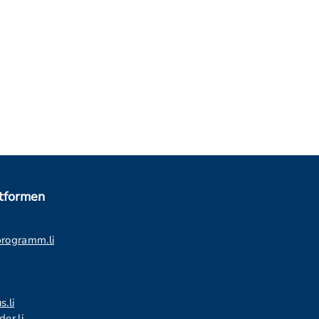
ttformen
programm.li
s.li
er.li