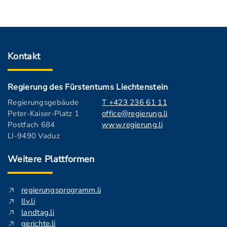
Kontakt
Regierung des Fürstentums Liechtenstein
Regierungsgebäude
T +423 236 61 11
Peter-Kaiser-Platz 1
office@regierung.li
Postfach 684
www.regierung.li
LI-9490 Vaduz
Weitere Plattformen
regierungsprogramm.li
llv.li
landtag.li
gerichte.li