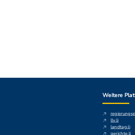
Weitere Pla
regierungs
llv.li
landtag.li
gerichte.li