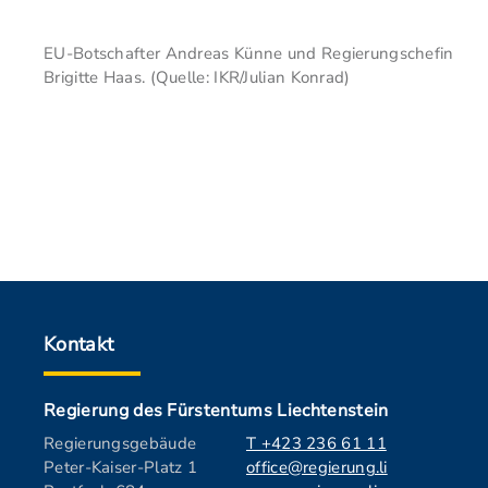
EU-Botschafter Andreas Künne und Regierungschefin
Brigitte Haas. (Quelle: IKR/Julian Konrad)
Kontakt
Regierung des Fürstentums Liechtenstein
Regierungsgebäude
T +423 236 61 11
Peter-Kaiser-Platz 1
office@regierung.li