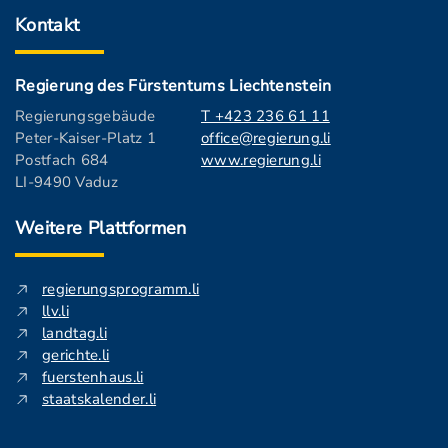
Kontakt
Regierung des Fürstentums Liechtenstein
Regierungsgebäude
T +423 236 61 11
Peter-Kaiser-Platz 1
office@regierung.li
Postfach 684
www.regierung.li
LI-9490 Vaduz
Weitere Plattformen
regierungsprogramm.li
llv.li
landtag.li
gerichte.li
fuerstenhaus.li
staatskalender.li