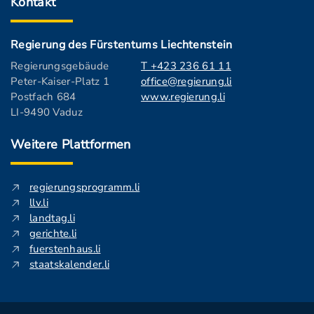
Kontakt
Regierung des Fürstentums Liechtenstein
Regierungsgebäude
T +423 236 61 11
Peter-Kaiser-Platz 1
office@regierung.li
Postfach 684
www.regierung.li
LI-9490 Vaduz
Weitere Plattformen
regierungsprogramm.li
llv.li
landtag.li
gerichte.li
fuerstenhaus.li
staatskalender.li