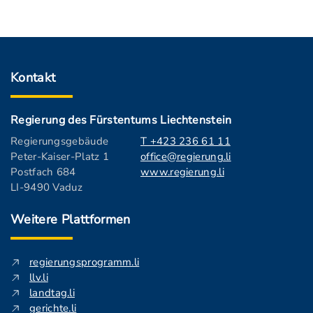
Kontakt
Regierung des Fürstentums Liechtenstein
Regierungsgebäude
T +423 236 61 11
Peter-Kaiser-Platz 1
office@regierung.li
Postfach 684
www.regierung.li
LI-9490 Vaduz
Weitere Plattformen
regierungsprogramm.li
llv.li
landtag.li
gerichte.li