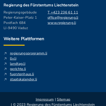
Regierung des Fürstentums Liechtenstein
Regierungsgebäude
T +423 236 61 11
Peter-Kaiser-Platz 1
office@regierung.li
Postfach 684
www.regierung.li
LI-9490 Vaduz
Weitere Plattformen
regierungsprogramm.li
llv.li
landtag.li
gerichte.li
fuerstenhaus.li
staatskalender.li
Impressum
|
Sitemap
| © 2023 Regierung des Fürstentums Liechtenstein