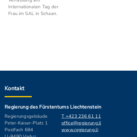
Verfassung am
Internationalen Tag der
Frau im SAL in Schaan.
Kontakt
Regierung des Fürstentums Liechtenstein
Regierungsgebäude
T +423 236 61 11
Peter-Kaiser-Platz 1
office@regierung.li
Postfach 684
www.regierung.li
LI-9490 Vaduz