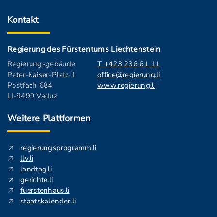
Kontakt
Regierung des Fürstentums Liechtenstein
Regierungsgebäude
T +423 236 61 11
Peter-Kaiser-Platz 1
office@regierung.li
Postfach 684
www.regierung.li
LI-9490 Vaduz
Weitere Plattformen
regierungsprogramm.li
llv.li
landtag.li
gerichte.li
fuerstenhaus.li
staatskalender.li