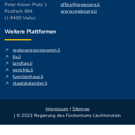
Peter-Kaiser-Platz 1
office@regierung.li
Postfach 684
www.regierung.li
LI-9490 Vaduz
Weitere Plattformen
regierungsprogramm.li
llv.li
landtag.li
gerichte.li
fuerstenhaus.li
staatskalender.li
Impressum
|
Sitemap
| © 2023 Regierung des Fürstentums Liechtenstein