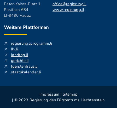
Peter-Kaiser-Platz 1
office@regierung.li
Postfach 684
www.regierung.li
LI-9490 Vaduz
Weitere Plattformen
regierungsprogramm.li
llv.li
landtag.li
gerichte.li
fuerstenhaus.li
staatskalender.li
Impressum
|
Sitemap
| © 2023 Regierung des Fürstentums Liechtenstein