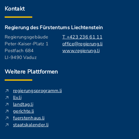
Kontakt
Regierung des Fürstentums Liechtenstein
Regierungsgebäude
T +423 236 61 11
Peter-Kaiser-Platz 1
office@regierung.li
Postfach 684
www.regierung.li
LI-9490 Vaduz
Weitere Plattformen
regierungsprogramm.li
llv.li
landtag.li
gerichte.li
fuerstenhaus.li
staatskalender.li