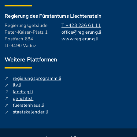
Regierung des Fürstentums Liechtenstein
Regierungsgebäude
T +423 236 61 11
Peter-Kaiser-Platz 1
office@regierung.li
Postfach 684
www.regierung.li
LI-9490 Vaduz
Weitere Plattformen
regierungsprogramm.li
llv.li
landtag.li
gerichte.li
fuerstenhaus.li
staatskalender.li