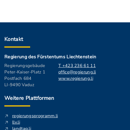
Kontakt
Regierung des Fürstentums Liechtenstein
Regierungsgebäude
T +423 236 61 11
Peter-Kaiser-Platz 1
office@regierung.li
Postfach 684
www.regierung.li
LI-9490 Vaduz
Weitere Plattformen
regierungsprogramm.li
llv.li
landtag.li