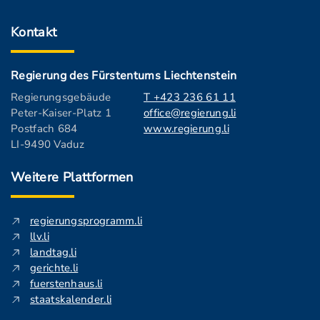
Kontakt
Regierung des Fürstentums Liechtenstein
Regierungsgebäude
T +423 236 61 11
Peter-Kaiser-Platz 1
office@regierung.li
Postfach 684
www.regierung.li
LI-9490 Vaduz
Weitere Plattformen
regierungsprogramm.li
llv.li
landtag.li
gerichte.li
fuerstenhaus.li
staatskalender.li