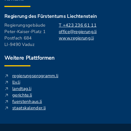
Regierung des Fürstentums Liechtenstein
Regierungsgebäude
T +423 236 61 11
Peter-Kaiser-Platz 1
office@regierung.li
Postfach 684
www.regierung.li
LI-9490 Vaduz
Weitere Plattformen
regierungsprogramm.li
llv.li
landtag.li
gerichte.li
fuerstenhaus.li
staatskalender.li