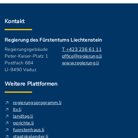
Kontakt
Regierung des Fürstentums Liechtenstein
Regierungsgebäude
T +423 236 61 11
Peter-Kaiser-Platz 1
office@regierung.li
Postfach 684
www.regierung.li
LI-9490 Vaduz
Weitere Plattformen
regierungsprogramm.li
llv.li
landtag.li
gerichte.li
fuerstenhaus.li
staatskalender.li