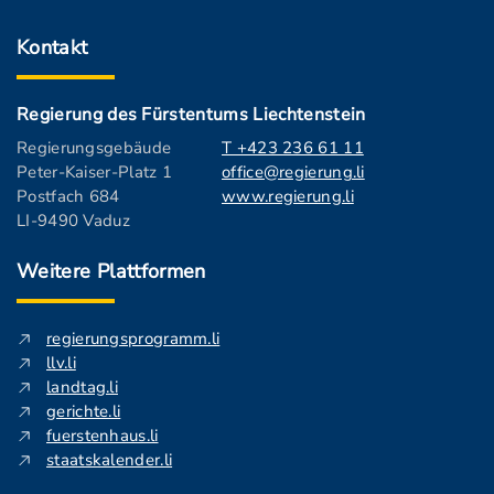
Kontakt
Regierung des Fürstentums Liechtenstein
Regierungsgebäude
T +423 236 61 11
Peter-Kaiser-Platz 1
office@regierung.li
Postfach 684
www.regierung.li
LI-9490 Vaduz
Weitere Plattformen
regierungsprogramm.li
llv.li
landtag.li
gerichte.li
fuerstenhaus.li
staatskalender.li