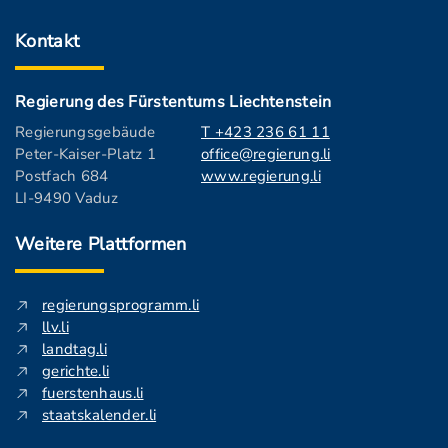
Kontakt
Regierung des Fürstentums Liechtenstein
Regierungsgebäude
T +423 236 61 11
Peter-Kaiser-Platz 1
office@regierung.li
Postfach 684
www.regierung.li
LI-9490 Vaduz
Weitere Plattformen
regierungsprogramm.li
llv.li
landtag.li
gerichte.li
fuerstenhaus.li
staatskalender.li