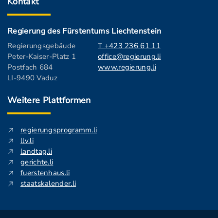
Kontakt
Regierung des Fürstentums Liechtenstein
Regierungsgebäude
T +423 236 61 11
Peter-Kaiser-Platz 1
office@regierung.li
Postfach 684
www.regierung.li
LI-9490 Vaduz
Weitere Plattformen
regierungsprogramm.li
llv.li
landtag.li
gerichte.li
fuerstenhaus.li
staatskalender.li