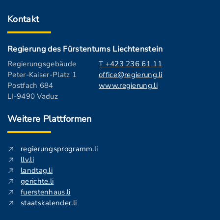
Kontakt
Regierung des Fürstentums Liechtenstein
Regierungsgebäude
T +423 236 61 11
Peter-Kaiser-Platz 1
office@regierung.li
Postfach 684
www.regierung.li
LI-9490 Vaduz
Weitere Plattformen
regierungsprogramm.li
llv.li
landtag.li
gerichte.li
fuerstenhaus.li
staatskalender.li