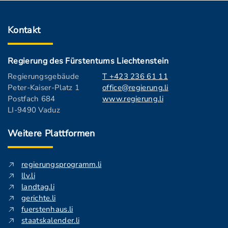
Kontakt
Regierung des Fürstentums Liechtenstein
Regierungsgebäude
T +423 236 61 11
Peter-Kaiser-Platz 1
office@regierung.li
Postfach 684
www.regierung.li
LI-9490 Vaduz
Weitere Plattformen
regierungsprogramm.li
llv.li
landtag.li
gerichte.li
fuerstenhaus.li
staatskalender.li