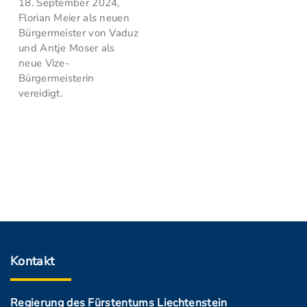
18. September 2024,
Florian Meier als neuen
Bürgermeister von Vaduz
und Antje Moser als
neue Vize-
Bürgermeisterin
vereidigt.
Kontakt
Regierung des Fürstentums Liechtenstein