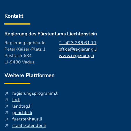
Kontakt
Regierung des Fürstentums Liechtenstein
Regierungsgebäude
T +423 236 61 11
Peter-Kaiser-Platz 1
office@regierung.li
Postfach 684
www.regierung.li
LI-9490 Vaduz
Weitere Plattformen
regierungsprogramm.li
llv.li
landtag.li
gerichte.li
fuerstenhaus.li
staatskalender.li