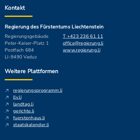
Kontakt
Regierung des Fürstentums Liechtenstein
Regierungsgebäude
T +423 236 61 11
Peter-Kaiser-Platz 1
office@regierung.li
Postfach 684
www.regierung.li
LI-9490 Vaduz
Weitere Plattformen
regierungsprogramm.li
llv.li
landtag.li
gerichte.li
fuerstenhaus.li
staatskalender.li