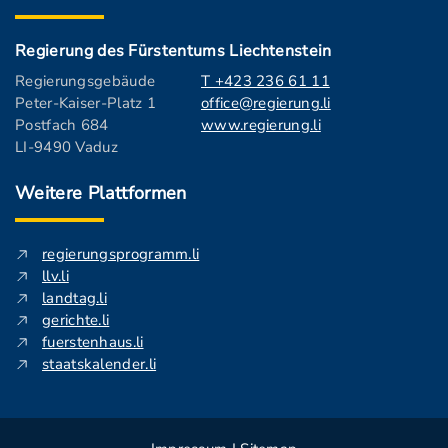
Regierung des Fürstentums Liechtenstein
Regierungsgebäude
T +423 236 61 11
Peter-Kaiser-Platz 1
office@regierung.li
Postfach 684
www.regierung.li
LI-9490 Vaduz
Weitere Plattformen
regierungsprogramm.li
llv.li
landtag.li
gerichte.li
fuerstenhaus.li
staatskalender.li