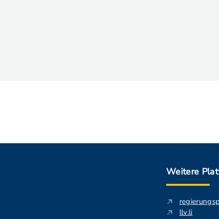
Weitere Pla
regierungs
llv.li