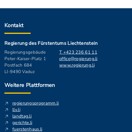
Kontakt
Regierung des Fürstentums Liechtenstein
Regierungsgebäude
T +423 236 61 11
Peter-Kaiser-Platz 1
office@regierung.li
Postfach 684
www.regierung.li
LI-9490 Vaduz
Weitere Plattformen
regierungsprogramm.li
llv.li
landtag.li
gerichte.li
fuerstenhaus.li