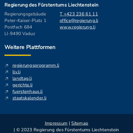
Regierung des Fürstentums Liechtenstein
Regierungsgebäude
T +423 236 61 11
Peter-Kaiser-Platz 1
office@regierung.li
Postfach 684
www.regierung.li
LI-9490 Vaduz
Weitere Plattformen
regierungsprogramm.li
llv.li
landtag.li
gerichte.li
fuerstenhaus.li
staatskalender.li
Impressum
|
Sitemap
| © 2023 Regierung des Fürstentums Liechtenstein