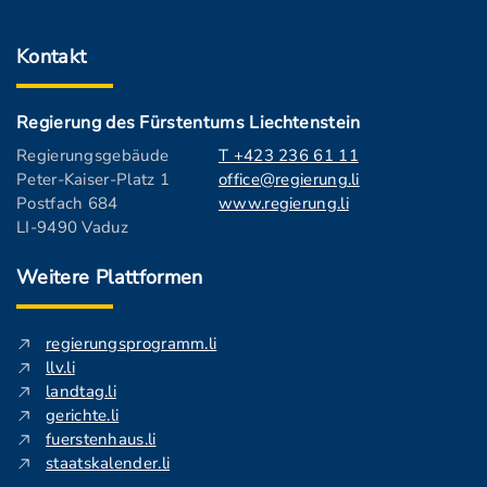
Kontakt
Regierung des Fürstentums Liechtenstein
Regierungsgebäude
T +423 236 61 11
Peter-Kaiser-Platz 1
office@regierung.li
Postfach 684
www.regierung.li
LI-9490 Vaduz
Weitere Plattformen
regierungsprogramm.li
llv.li
landtag.li
gerichte.li
fuerstenhaus.li
staatskalender.li