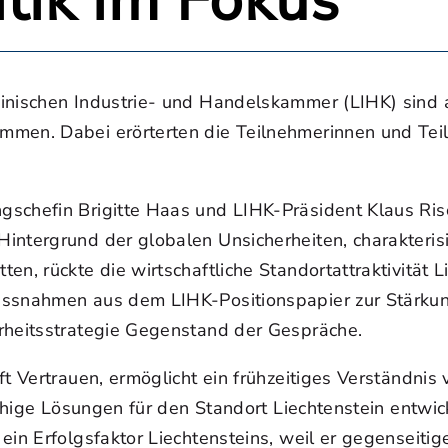
itik im Fokus
inischen Industrie- und Handelskammer (LIHK) sind a
men. Dabei erörterten die Teilnehmerinnen und Teil
schefin Brigitte Haas und LIHK-Präsident Klaus Risch
intergrund der globalen Unsicherheiten, charakteri
en, rückte die wirtschaftliche Standortattraktivität 
Massnahmen aus dem LIHK-Positionspapier zur Stärku
rheitsstrategie Gegenstand der Gespräche.
t Vertrauen, ermöglicht ein frühzeitiges Verständnis
fähige Lösungen für den Standort Liechtenstein entwic
in Erfolgsfaktor Liechtensteins, weil er gegenseitig