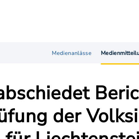
Medienanlässe
Medienmitteil
abschiedet Beri
üfung der Volksi