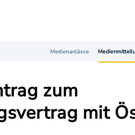
Medienanlässe
Medienmitteil
ntrag zum
svertrag mit Ös