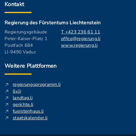
Kontakt
Regierung des Fürstentums Liechtenstein
Regierungsgebäude
T +423 236 61 11
Peter-Kaiser-Platz 1
office@regierung.li
Postfach 684
www.regierung.li
LI-9490 Vaduz
Weitere Plattformen
regierungsprogramm.li
llv.li
landtag.li
gerichte.li
fuerstenhaus.li
staatskalender.li