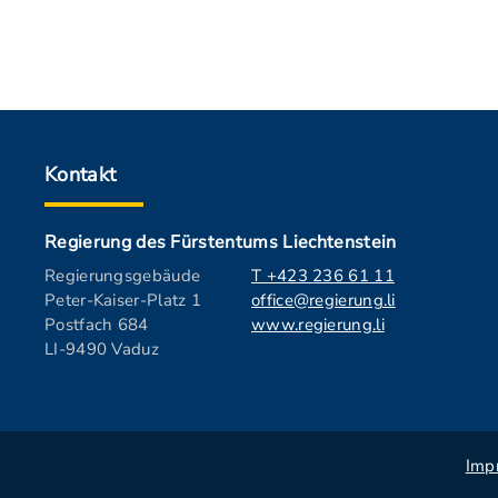
Kontakt
Regierung des Fürstentums Liechtenstein
Regierungsgebäude
T +423 236 61 11
Peter-Kaiser-Platz 1
office@regierung.li
Postfach 684
www.regierung.li
LI-9490 Vaduz
Imp