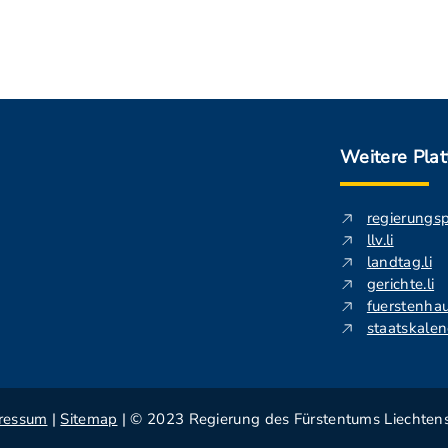
Weitere Pla
regierungs
llv.li
landtag.li
gerichte.li
fuerstenhau
staatskalend
ressum
|
Sitemap
| © 2023 Regierung des Fürstentums Liechtens