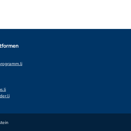
ttformen
programm.li
s.li
er.li
tein