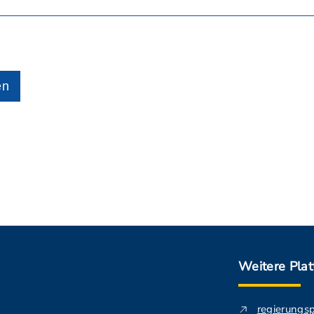
en
Weitere Pla
regierungs