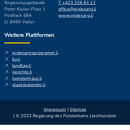
Regierungsgebäude
T +423 236 61 11
Peter-Kaiser-Platz 1
office@regierung.li
Postfach 684
www.regierung.li
LI-9490 Vaduz
Weitere Plattformen
regierungsprogramm.li
llv.li
landtag.li
gerichte.li
fuerstenhaus.li
staatskalender.li
Impressum
|
Sitemap
| © 2023 Regierung des Fürstentums Liechtenstein